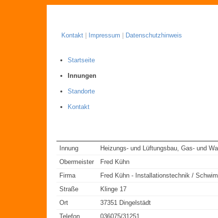
Kontakt
|
Impressum
|
Datenschutzhinweis
Startseite
Innungen
Standorte
Kontakt
Innung
Heizungs- und Lüftungsbau, Gas- und Was
Obermeister
Fred Kühn
Firma
Fred Kühn - Installationstechnik / Schw
Straße
Klinge 17
Ort
37351 Dingelstädt
Telefon
036075/31251