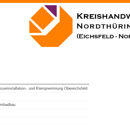
serinstallation-, und Klempnerinnung Obereichsfeld
immbadbau